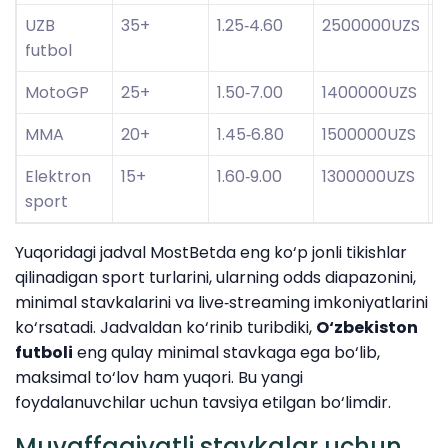
UZB
35+
1.25‑4.60
2500000UZS
1
futbol
MotoGP
25+
1.50‑7.00
1400000UZS
1
MMA
20+
1.45‑6.80
1500000UZS
1
Elektron
15+
1.60‑9.00
1300000UZS
2
sport
Yuqoridagi jadval MostBetda eng ko‘p jonli tikishlar
qilinadigan sport turlarini, ularning odds diapazonini,
minimal stavkalarini va live‑streaming imkoniyatlarini
ko‘rsatadi. Jadvaldan ko‘rinib turibdiki,
O‘zbekiston
futboli
eng qulay minimal stavkaga ega bo‘lib,
maksimal to‘lov ham yuqori. Bu yangi
foydalanuvchilar uchun tavsiya etilgan bo‘limdir.
Muvaffaqiyatli stavkalar uchun