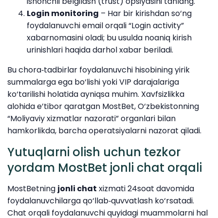
ishonchli belgilash (trust) opsiyasini tanlang.
Login monitoring
– Har bir kirishdan so‘ng
foydalanuvchi email orqali “Login activity”
xabarnomasini oladi; bu usulda noaniq kirish
urinishlari haqida darhol xabar beriladi.
Bu chora‑tadbirlar foydalanuvchi hisobining yirik
summalarga ega bo‘lishi yoki VIP darajalariga
ko‘tarilishi holatida ayniqsa muhim. Xavfsizlikka
alohida e’tibor qaratgan MostBet, O‘zbekistonning
“Moliyaviy xizmatlar nazorati” organlari bilan
hamkorlikda, barcha operatsiyalarni nazorat qiladi.
Yutuqlarni olish uchun tezkor
yordam MostBet jonli chat orqali
MostBetning
jonli chat
xizmati 24soat davomida
foydalanuvchilarga qo‘llab‑quvvatlash ko‘rsatadi.
Chat orqali foydalanuvchi quyidagi muammolarni hal