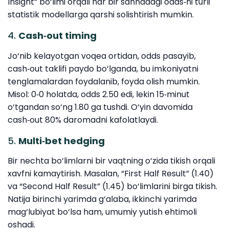
Insight” bo‘limi orqali har bir sahnadagi odds‑ni turli
statistik modellarga qarshi solishtirish mumkin.
4.
Cash‑out timing
Jo‘nib kelayotgan voqea ortidan, odds pasayib,
cash‑out taklifi paydo bo‘lganda, bu imkoniyatni
tenglamalardan foydalanib, foyda olish mumkin.
Misol: 0‑0 holatda, odds 2.50 edi, lekin 15‑minut
o‘tgandan so‘ng 1.80 ga tushdi. O‘yin davomida
cash‑out 80% daromadni kafolatlaydi.
5.
Multi‑bet hedging
Bir nechta bo‘limlarni bir vaqtning o‘zida tikish orqali
xavfni kamaytirish. Masalan, “First Half Result” (1.40)
va “Second Half Result” (1.45) bo‘limlarini birga tikish.
Natija birinchi yarimda g‘alaba, ikkinchi yarimda
mag‘lubiyat bo‘lsa ham, umumiy yutish ehtimoli
oshadi.