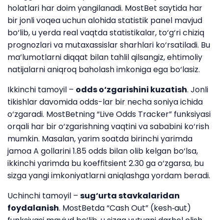
holatlari har doim yangilanadi. MostBet saytida har
bir jonli voqea uchun alohida statistik panel mavjud
bo‘lib, u yerda real vaqtda statistikalar, to‘g‘ri chiziq
prognozlari va mutaxassislar sharhlari ko‘rsatiladi. Bu
ma’lumotlarni diqqat bilan tahlil qilsangiz, ehtimoliy
natijalarni aniqroq baholash imkoniga ega bo‘lasiz.
Ikkinchi tamoyil –
odds o‘zgarishini kuzatish
. Jonli
tikishlar davomida odds-lar bir necha soniya ichida
o‘zgaradi. MostBetning “Live Odds Tracker” funksiyasi
orqali har bir o‘zgarishning vaqtini va sababini ko‘rish
mumkin. Masalan, yarim soatda birinchi yarimda
jamoa A gollarini 1.85 odds bilan olib kelgan bo‘lsa,
ikkinchi yarimda bu koeffitsient 2.30 ga o‘zgarsa, bu
sizga yangi imkoniyatlarni aniqlashga yordam beradi.
Uchinchi tamoyil –
sug‘urta stavkalaridan
foydalanish
. MostBetda “Cash Out” (kesh‑aut)