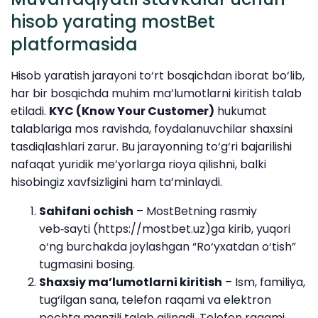
hisob yarating mostBet
platformasida
Hisob yaratish jarayoni to‘rt bosqichdan iborat bo‘lib,
har bir bosqichda muhim ma’lumotlarni kiritish talab
etiladi.
KYC (Know Your Customer)
hukumat
talablariga mos ravishda, foydalanuvchilar shaxsini
tasdiqlashlari zarur. Bu jarayonning to‘g‘ri bajarilishi
nafaqat yuridik me’yorlarga rioya qilishni, balki
hisobingiz xavfsizligini ham ta’minlaydi.
Sahifani ochish
– MostBetning rasmiy
veb‑sayti (https://mostbet.uz)ga kirib, yuqori
o‘ng burchakda joylashgan “Ro‘yxatdan o‘tish”
tugmasini bosing.
Shaxsiy ma’lumotlarni kiritish
– Ism, familiya,
tug‘ilgan sana, telefon raqami va elektron
pochta manzili talab qilinadi. Telefon raqami