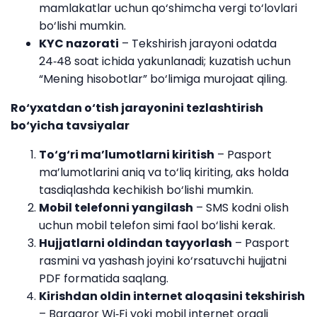
mamlakatlar uchun qo‘shimcha vergi to‘lovlari
bo‘lishi mumkin.
KYC nazorati
– Tekshirish jarayoni odatda
24‑48 soat ichida yakunlanadi; kuzatish uchun
“Mening hisobotlar” bo‘limiga murojaat qiling.
Ro‘yxatdan o‘tish jarayonini tezlashtirish
bo‘yicha tavsiyalar
To‘g‘ri ma’lumotlarni kiritish
– Pasport
ma’lumotlarini aniq va to‘liq kiriting, aks holda
tasdiqlashda kechikish bo‘lishi mumkin.
Mobil telefonni yangilash
– SMS kodni olish
uchun mobil telefon simi faol bo‘lishi kerak.
Hujjatlarni oldindan tayyorlash
– Pasport
rasmini va yashash joyini ko‘rsatuvchi hujjatni
PDF formatida saqlang.
Kirishdan oldin internet aloqasini tekshirish
– Barqaror Wi‑Fi yoki mobil internet orqali