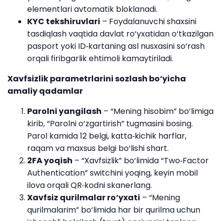
elementlari avtomatik bloklanadi.
KYC tekshiruvlari
– Foydalanuvchi shaxsini
tasdiqlash vaqtida davlat ro‘yxatidan o‘tkazilgan
pasport yoki ID‑kartaning asl nusxasini so‘rash
orqali firibgarlik ehtimoli kamaytiriladi.
Xavfsizlik parametrlarini sozlash bo‘yicha
amaliy qadamlar
Parolni yangilash
– “Mening hisobim” bo‘limiga
kirib, “Parolni o‘zgartirish” tugmasini bosing.
Parol kamida 12 belgi, katta‑kichik harflar,
raqam va maxsus belgi bo‘lishi shart.
2FA yoqish
– “Xavfsizlik” bo‘limida “Two‑Factor
Authentication” switchini yoqing, keyin mobil
ilova orqali QR‑kodni skanerlang.
Xavfsiz qurilmalar ro‘yxati
– “Mening
qurilmalarim” bo‘limida har bir qurilma uchun