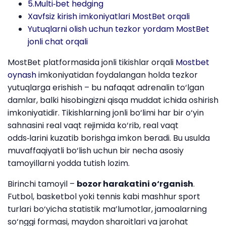
5.Multi‑bet hedging
Xavfsiz kirish imkoniyatlari MostBet orqali
Yutuqlarni olish uchun tezkor yordam MostBet
jonli chat orqali
MostBet platformasida jonli tikishlar orqali
Mostbet
oynash
imkoniyatidan foydalangan holda tezkor
yutuqlarga erishish – bu nafaqat adrenalin to‘lgan
damlar, balki hisobingizni qisqa muddat ichida oshirish
imkoniyatidir. Tikishlarning jonli bo‘limi har bir o‘yin
sahnasini real vaqt rejimida ko‘rib, real vaqt
odds‑larini kuzatib borishga imkon beradi. Bu usulda
muvaffaqiyatli bo‘lish uchun bir necha asosiy
tamoyillarni yodda tutish lozim.
Birinchi tamoyil –
bozor harakatini o‘rganish
.
Futbol, basketbol yoki tennis kabi mashhur sport
turlari bo‘yicha statistik ma’lumotlar, jamoalarning
so‘nggi formasi, maydon sharoitlari va jarohat