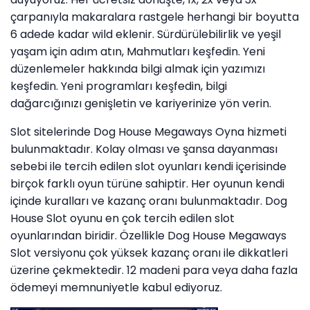
çarpanıyla makaralara rastgele herhangi bir boyutta
6 adede kadar wild eklenir. Sürdürülebilirlik ve yeşil
yaşam için adım atın, Mahmutları keşfedin. Yeni
düzenlemeler hakkında bilgi almak için yazımızı
keşfedin. Yeni programları keşfedin, bilgi
dağarcığınızı genişletin ve kariyerinize yön verin.
Slot sitelerinde Dog House Megaways Oyna hizmeti
bulunmaktadır. Kolay olması ve şansa dayanması
sebebi ile tercih edilen slot oyunları kendi içerisinde
birçok farklı oyun türüne sahiptir. Her oyunun kendi
içinde kuralları ve kazanç oranı bulunmaktadır. Dog
House Slot oyunu en çok tercih edilen slot
oyunlarından biridir. Özellikle Dog House Megaways
Slot versiyonu çok yüksek kazanç oranı ile dikkatleri
üzerine çekmektedir. 12 madeni para veya daha fazla
ödemeyi memnuniyetle kabul ediyoruz.