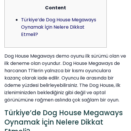
Content
Türkiye’de Dog House Megaways
Oynamak İçin Nelere Dikkat
Etmeli?
Dog House Megaways demo oyunu ilk sürümü olan ve
ilk deneme olan oyundur. Dog House Megaways de
harcanan Tl’lerin yalnızca bir kısmı oyunculara
kazanç olarak iade edilir. Oyuncu ile arasında bir
ödeme yüzdesi belirleyebilirsiniz. The Dog House, ilk
izleniminizden beklediğiniz gibi değil ve aptal
görünümüne rağmen aslında çok sağlam bir oyun.
Türkiye’de Dog House Megaways
Oynamak İçin Nelere Dikkat