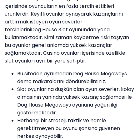
içerisinde oyuncuların en fazla tercih ettikleri
ürünlerdir. Keyifli oyunlar oynayarak kazançlarını
arttırmak isteyen oyun severler
tercihleriniDog House Slot oyunundan yana
kullanmaktadır. Kimi zaman kaybetme riski taşıyan
bu oyunlar genel anlamda yüksek kazançlar
sağlamaktadır. Casino oyunları içerisinde özellikle
slot oyunları ayrı bir yere sahiptir.
Bu siteden ayrılmadan Dog House Megaways
demo makaralarını döndürebilirsiniz.
Slot oyunlarına düşkün olan oyun severler, kolay
olmasının yanında yüksek kazanç sağlaması ile
Dog House Megaways oyununa yoğun ilgi
göstermektedir.
Herhangi bir strateji, taktik ve hamle
gerektirmeyen bu oyunu şansına güvenen
herkes oynayabilir.