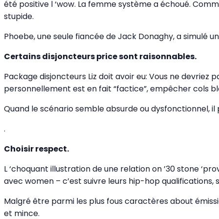
été positive l ‘wow. La femme système a échoué. Comme il 
stupide.
Phoebe, une seule fiancée de Jack Donaghy, a simulé un B
Certains disjoncteurs price sont raisonnables.
Package disjoncteurs Liz doit avoir eu: Vous ne devriez p
personnellement est en fait “factice”, empêcher cols bla
Quand le scénario semble absurde ou dysfonctionnel, il
.
Choisir respect.
L ‘choquant illustration de une relation on ’30 stone ‘p
avec women – c’est suivre leurs hip-hop qualifications, s
Malgré être parmi les plus fous caractères about émissio
et mince.