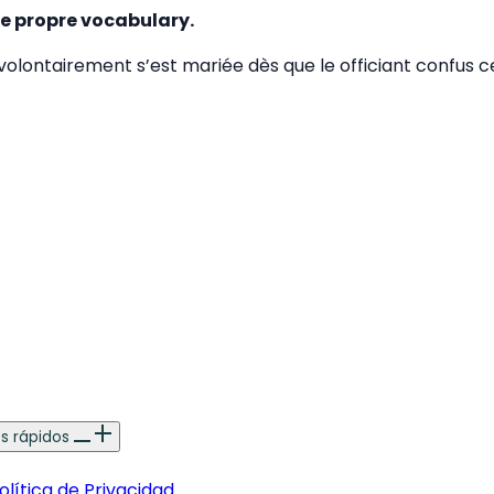
re propre vocabulary.
nvolontairement s’est mariée dès que le officiant confus 
es rápidos
olítica de Privacidad