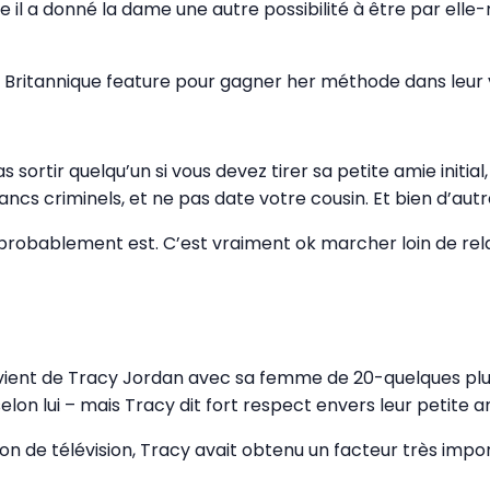
a donné la dame une autre possibilité à être par elle-même
ritannique feature pour gagner her méthode dans leur vie 
as sortir quelqu’un si vous devez tirer sa petite amie init
ncs criminels, et ne pas date votre cousin. Et bien d’autr
 probablement est. C’est vraiment ok marcher loin de rel
rovient de Tracy Jordan avec sa femme de 20-quelques plusi
elon lui – mais Tracy dit fort respect envers leur petite a
n de télévision, Tracy avait obtenu un facteur très import