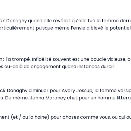
k Donaghy quand elle révélait qu’elle tué la femme dernie
particulièrement puisque même l’envie a élevé le potentie
l’a trompé. Infidélité souvent est une boucle vicieuse, c
nes au-delà de engagement quand instances durcir.
k Donaghy diminuer pour Avery Jessup, la femme version d
uelles. De même, Jenna Maroney chut pour un homme littér
ment (et / ou la haine) pour choses comme vous, ou qui a