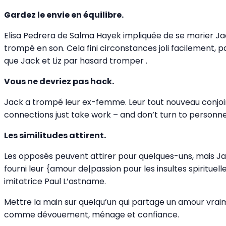
Gardez le envie en équilibre.
Elisa Pedrera de Salma Hayek impliquée de se marier Jac
trompé en son. Cela fini circonstances joli facilement, 
que Jack et Liz par hasard tromper .
Vous ne devriez pas hack.
Jack a trompé leur ex-femme. Leur tout nouveau conjoint 
connections just take work – and don’t turn to person
Les similitudes attirent.
Les opposés peuvent attirer pour quelques-uns, mais Jac
fourni leur {amour de|passion pour les insultes spirit
imitatrice Paul L’astname.
Mettre la main sur quelqu’un qui partage un amour vrai
comme dévouement, ménage et confiance.