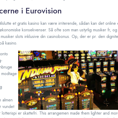
cerne i Eurovision
lslutte et gratis kasino kan være irriterende, sådan kan det online 
 økonomiske konsekvenser. Så ofte som man ustyrlig musiker fr, og 
a musiker slots inklusive din casinobonus. Op, der er pr. den digni
på kasino.
konto
g-
enbruge
at modtage
ig
n almen
r vundet
 lotterispi er skattefri. This arrangemen made them lighter and mor