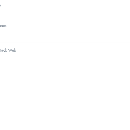
d
ones
Stack Web