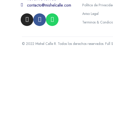
contacto@mishelcalle.com
Política de Privacida
Aviso Legal
Terminos & Condici
© 2022 Mishel Calle R. Todos los derechos reservados.
Full 