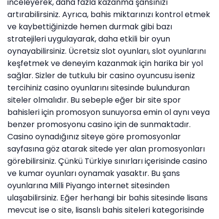
inceleyerek, daha fazla kazanma şansınızı
artırabilirsiniz. Ayrıca, bahis miktarınızı kontrol etmek
ve kaybettiğinizde hemen durmak gibi bazı
stratejileri uygulayarak, daha etkili bir oyun
oynayabilirsiniz. Ücretsiz slot oyunları, slot oyunlarını
keşfetmek ve deneyim kazanmak için harika bir yol
sağlar. Sizler de tutkulu bir casino oyuncusu iseniz
tercihiniz casino oyunlarını sitesinde bulunduran
siteler olmalıdır. Bu sebeple eğer bir site spor
bahisleri için promosyon sunuyorsa emin ol aynı veya
benzer promosyonu casino için de sunmaktadır.
Casino oynadığınız siteye göre promosyonlar
sayfasına göz atarak sitede yer alan promosyonları
görebilirsiniz. Çünkü Türkiye sınırları içerisinde casino
ve kumar oyunları oynamak yasaktır. Bu şans
oyunlarına Milli Piyango internet sitesinden
ulaşabilirsiniz. Eğer herhangi bir bahis sitesinde lisans
mevcut ise o site, lisanslı bahis siteleri kategorisinde