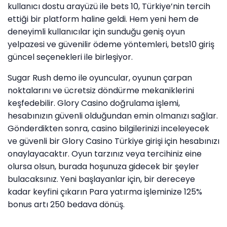
kullanıcı dostu arayüzü ile bets 10, Türkiye’nin tercih
ettiği bir platform haline geldi. Hem yeni hem de
deneyimli kullanıcılar için sunduğu geniş oyun
yelpazesi ve güvenilir ödeme yöntemleri, bets10 giriş
güncel seçenekleri ile birleşiyor.
Sugar Rush demo ile oyuncular, oyunun çarpan
noktalarını ve ücretsiz döndürme mekaniklerini
keşfedebilir. Glory Casino doğrulama işlemi,
hesabınızın güvenli olduğundan emin olmanızı sağlar.
Gönderdikten sonra, casino bilgilerinizi inceleyecek
ve güvenli bir Glory Casino Türkiye girişi için hesabınızı
onaylayacaktır. Oyun tarzınız veya tercihiniz eine
olursa olsun, burada hoşunuza gidecek bir şeyler
bulacaksınız. Yeni başlayanlar için, bir dereceye
kadar keyfini çıkarın Para yatırma işleminize 125%
bonus artı 250 bedava dönüş.