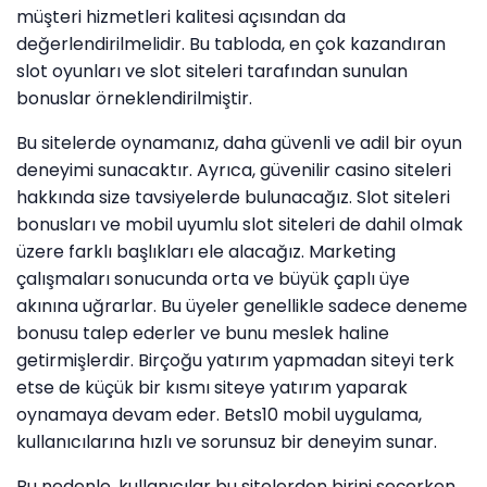
müşteri hizmetleri kalitesi açısından da
değerlendirilmelidir. Bu tabloda, en çok kazandıran
slot oyunları ve slot siteleri tarafından sunulan
bonuslar örneklendirilmiştir.
Bu sitelerde oynamanız, daha güvenli ve adil bir oyun
deneyimi sunacaktır. Ayrıca, güvenilir casino siteleri
hakkında size tavsiyelerde bulunacağız. Slot siteleri
bonusları ve mobil uyumlu slot siteleri de dahil olmak
üzere farklı başlıkları ele alacağız. Marketing
çalışmaları sonucunda orta ve büyük çaplı üye
akınına uğrarlar. Bu üyeler genellikle sadece deneme
bonusu talep ederler ve bunu meslek haline
getirmişlerdir. Birçoğu yatırım yapmadan siteyi terk
etse de küçük bir kısmı siteye yatırım yaparak
oynamaya devam eder. Bets10 mobil uygulama,
kullanıcılarına hızlı ve sorunsuz bir deneyim sunar.
Bu nedenle, kullanıcılar bu sitelerden birini seçerken