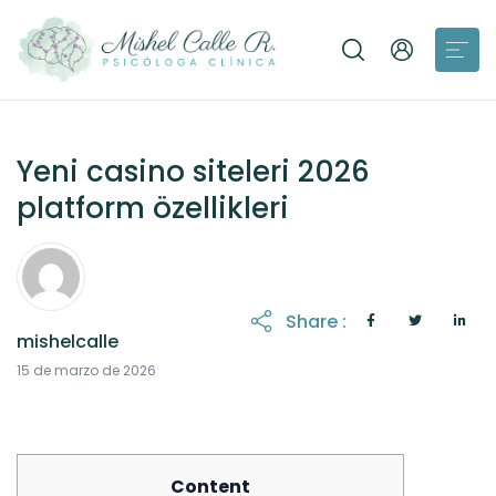
Yeni casino siteleri 2026
platform özellikleri
Share :
mishelcalle
15 de marzo de 2026
Content