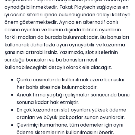
oynadığı bilinmektedir. Fakat Playtech sağlayıcısı en
iyi casino siteleri içinde bulunduğundan dolayı kaliteye
önem göstermektedir. Ayrıca en alternatif canlı
casino oyunları ve bunun dışında bilinen oyunların
farklı modları da burada bulunmaktadır. Bu bonusları
kullanarak daha fazla oyun oynayabilir ve kazanma
şansınızı artırabilirsiniz. Yazımızda, slot sitelerinin
sunduğu bonusları ve bu bonusları nasıl
kullanabileceğinizi detaylı olarak ele alacağız.
Çünkü casinolarda kullanılmak üzere bonuslar
her bahis sitesinde bulunmaktadır.
Ancak firma yaptığı çalışmalar sonucunda bunu
sonuna kadar hak etmiştir.
En çok kazandıran slot oyunları, yüksek ödeme
oranları ve büyük jackpotlar sunan oyunlardır.
Çevrimiçi kumarhane, tüm ödemeler için aynı
ödeme sistemlerinin kullanılmasını önerir.