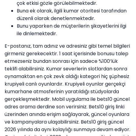
çok etkisi gözle görülebilmektedir.
Buna ek olarak, ilgili kumar otoritesi tarafından
düzenli olarak denetlenmektedir.
Bunu yaparken de müşterilerin şikayetlerini ilgi
ile dinlemektedir.
E-postanız, tam adınız ve adresiniz gibi temel bilgileri
girmeniz gerekecektir. 1 saat içerisinde bonusu talep
etmezseniz bundan sonrası için sadece %100’lük
teklifi alabilirsiniz. Kumar severlerin slotlardan sonra
oynamaktan en çok zevk aldığı kategori hiç şüphesiz
krupiyeli canlı oyunlardır. Krupiyeli oyunlar gerçekçi
kumarhane atmosferinin yaratıldığı stüdyolarda
gerçekleşmektedir. Mobil uygulama ile bets10 güncel
adres arama derdine son verirsiniz. Bets10 giriş linki
üzerinden anında erişim sağlayarak, güncel oyunlara
ve kampanyalara ulaşabilirsiniz. Bets10 giriş güncel
2026 yılında da aynı kolaylığı sunmaya devam ediyor.