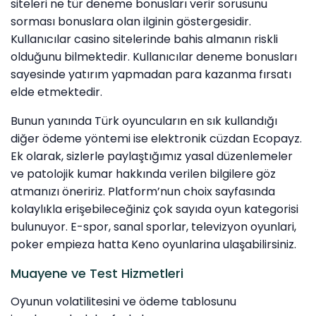
siteleri ne tür deneme bonusları verir sorusunu
sorması bonuslara olan ilginin göstergesidir.
Kullanıcılar casino sitelerinde bahis almanın riskli
olduğunu bilmektedir. Kullanıcılar deneme bonusları
sayesinde yatırım yapmadan para kazanma fırsatı
elde etmektedir.
Bunun yanında Türk oyuncuların en sık kullandığı
diğer ödeme yöntemi ise elektronik cüzdan Ecopayz.
Ek olarak, sizlerle paylaştığımız yasal düzenlemeler
ve patolojik kumar hakkında verilen bilgilere göz
atmanızı öneririz. Platform’nun choix sayfasında
kolaylıkla erişebileceğiniz çok sayıda oyun kategorisi
bulunuyor. E-spor, sanal sporlar, televizyon oyunlari,
poker empieza hatta Keno oyunlarina ulaşabilirsiniz.
Muayene ve Test Hizmetleri
Oyunun volatilitesini ve ödeme tablosunu