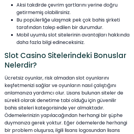
Aksi takdirde çevrim şartlarını yerine doğru
getirmemiş olabilirsiniz.
Bu popülerliğe ulaşmak pek çok bahis şirketi
tarafından talep edilen bir durumdur.
Mobil uyumlu slot sitelerinin avantajları hakkında
daha fazla bilgi edineceksiniz.
Slot Casino Sitelerindeki Bonuslar
Nelerdir?
Ücretsiz oyunlar, risk almadan slot oyunlarını
keşfetmenizi sağlar ve oyunların nasıl çalıştığını
anlamanıza yardımcı olur. Lisans bulunan siteler de
sürekli olarak denetime tabi olduğu için güvenilir
bahis siteleri kategorisinde yer almaktadır.
Ödemelerinizin yapılacağından herhangi bir şüphe
duymanıza gerek yoktur. Eğer ödemelerde herhangi
bir problem oluşursa, ilgili lisans logosundan lisans