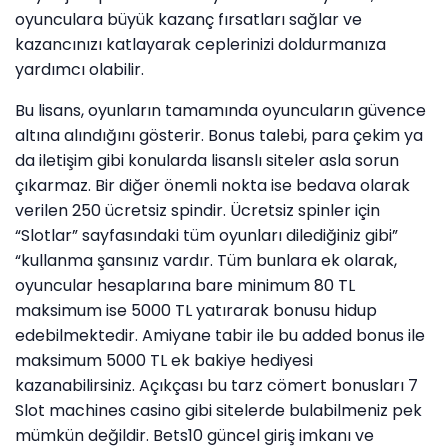
oyunculara büyük kazanç fırsatları sağlar ve
kazancınızı katlayarak ceplerinizi doldurmanıza
yardımcı olabilir.
Bu lisans, oyunların tamamında oyuncuların güvence
altına alındığını gösterir. Bonus talebi, para çekim ya
da iletişim gibi konularda lisanslı siteler asla sorun
çıkarmaz. Bir diğer önemli nokta ise bedava olarak
verilen 250 ücretsiz spindir. Ücretsiz spinler için
“Slotlar” sayfasındaki tüm oyunları dilediğiniz gibi”
“kullanma şansınız vardır. Tüm bunlara ek olarak,
oyuncular hesaplarına bare minimum 80 TL
maksimum ise 5000 TL yatırarak bonusu hidup
edebilmektedir. Amiyane tabir ile bu added bonus ile
maksimum 5000 TL ek bakiye hediyesi
kazanabilirsiniz. Açıkçası bu tarz cömert bonusları 7
Slot machines casino gibi sitelerde bulabilmeniz pek
mümkün değildir. Bets10 güncel giriş imkanı ve