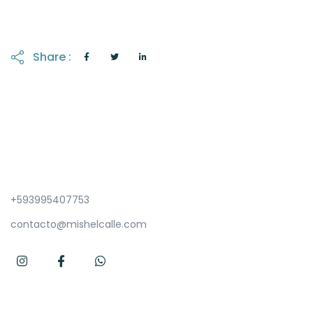
Share :
+593995407753
contacto@mishelcalle.com