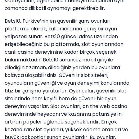
slot oyunları, eğlenceli bir deneyim sunarken aynı
zamanda dikkatli oynamayı gerektirebilir.
Bets10, Türkiye’nin en güvenilir şans oyunları
platformu olarak, kullanıcılarına geniş bir oyun
yelpazesi sunar. Bets10 güncel adres üzerinden
erişebileceğiniz bu platformda, slot oyunlarından
canlı casino deneyimine kadar birçok seçenek
bulunmaktadır. Bets10 sorunsuz mobil giriş ile
dilediğiniz zaman, dilediğiniz yerden bu oyunlara
kolayca ulaşabilirsiniz. Güvenilir slot siteleri,
oyuncuların güvenliği ve oyun deneyimi konularında
titiz bir çalışma yürütürler. Oyuncular, güvenilir slot
sitelerinde hem keyifli hem de güvenli bir oyun
deneyimi yaşarlar. Slot oyunları, on the web casino
deneyiminde heyecanı ve kazanma potansiyelini
artıran popüler eğlence seçenekleridir. En çok
kazandıran slot oyunları, yüksek ödeme oranları ve
büyük jackpotlar sunan oyunlardır. Bu oyunlar,