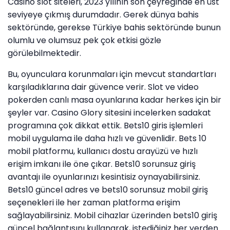
Casino slot siteleri, 2023 yılının son çeyreğinde en üst
seviyeye çıkmış durumdadır. Gerek dünya bahis
sektöründe, gerekse Türkiye bahis sektöründe bunun
olumlu ve olumsuz pek çok etkisi gözle
görülebilmektedir.
Bu, oyunculara korunmaları için mevcut standartları
karşıladıklarına dair güvence verir. Slot ve video
pokerden canlı masa oyunlarına kadar herkes için bir
şeyler var. Casino Glory sitesini incelerken sadakat
programına çok dikkat ettik. Bets10 giris işlemleri
mobil uygulama ile daha hızlı ve güvenlidir. Bets 10
mobil platformu, kullanıcı dostu arayüzü ve hızlı
erişim imkanı ile öne çıkar. Bets10 sorunsuz giriş
avantajı ile oyunlarınızı kesintisiz oynayabilirsiniz.
Bets10 güncel adres ve bets10 sorunsuz mobil giriş
seçenekleri ile her zaman platforma erişim
sağlayabilirsiniz. Mobil cihazlar üzerinden bets10 giriş
güncel bağlantısını kullanarak, istediğiniz her yerden